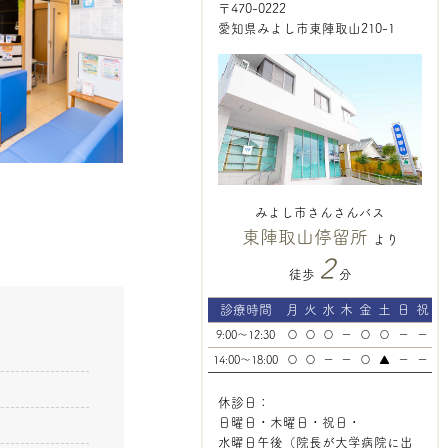
〒470-0222
愛知県みよし市東陣取山210-1
みよし市さんさんバス
東陣取山停留所
より
2
徒歩
分
診療時間
月
火
水
木
金
土
日
祝
9:00〜12:30
〇
〇
〇
ー
〇
〇
ー
ー
14:00〜18:00
〇
〇
ー
ー
〇
▲
ー
ー
休診日：
日曜日・木曜日・祝日・
水曜日午後（院長が大学病院に出