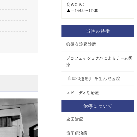
向のため）
▲＝14:00〜17:30
当院の特徴
的確な診査診断
プロフェッショナルによるチーム医
療
『8020運動』 を生んだ医院
スピーディな治療
治療について
虫歯治療
歯周病治療