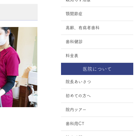
顎関節症
高齢、有病者歯科
歯科健診
料金表
医院について
院長あいさつ
初めての方へ
院内ツアー
歯科用CT