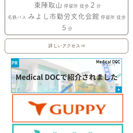
東陣取山
2
停留所 徒歩
分
みよし市勤労文化会館
名鉄バス
停留所 徒歩
5
分
詳しいアクセス⇒