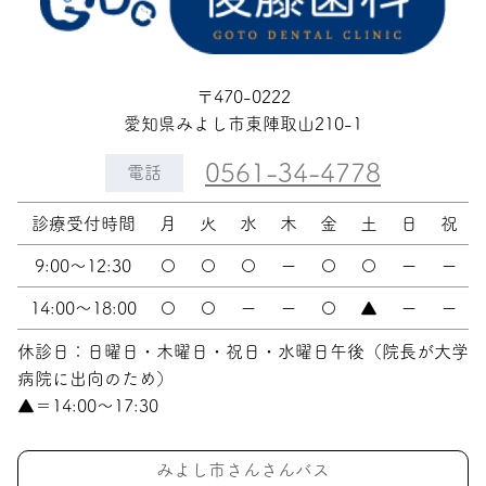
〒470-0222
愛知県みよし市東陣取山210-1
0561-34-4778
電話
診療受付時間
月
火
水
木
金
土
日
祝
9:00〜12:30
〇
〇
〇
ー
〇
〇
ー
ー
14:00〜18:00
〇
〇
ー
ー
〇
▲
ー
ー
休診日：日曜日・木曜日・祝日・水曜日午後（院長が大学
病院に出向のため）
▲＝14:00〜17:30
みよし市さんさんバス