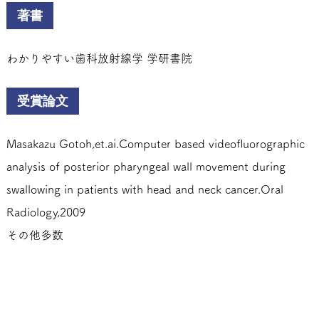
著書
わかりやすい歯科放射線学 学研書院
受賞論文
Masakazu Gotoh,et.ai.Computer based videofluorographic
analysis of posterior pharyngeal wall movement during
swallowing in patients with head and neck cancer.Oral
Radiology,2009
その他多数