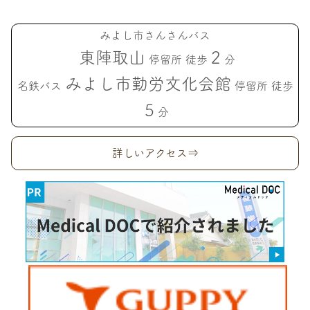
みよし市さんさんバス
東陣取山
2
停留所 徒歩
分
みよし市勤労文化会館
名鉄バス
停留所 徒歩
5
分
詳しいアクセス⇒