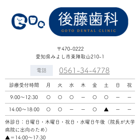
〒470-0222
愛知県みよし市東陣取山210-1
0561-34-4778
電話
診療受付時間
月
火
水
木
金
土
日
祝
9:00〜12:30
〇
〇
〇
ー
〇
〇
ー
ー
14:00〜18:00
〇
〇
ー
ー
〇
▲
ー
ー
休診日：日曜日・木曜日・祝日・水曜日午後（院長が大学
病院に出向のため）
▲＝14:00〜17:30