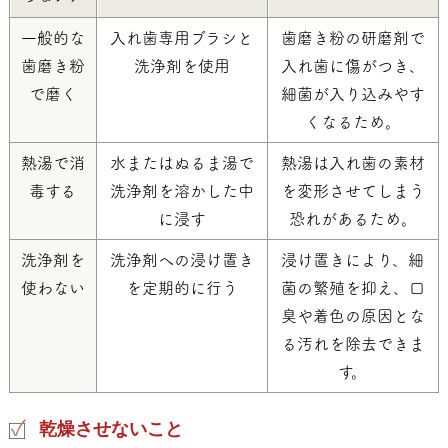
一般的な
入れ歯専用ブラシと
歯磨き粉の研磨剤で
歯磨き粉
洗浄剤を使用
入れ歯に傷がつき、
で磨く
細菌が入り込みやす
くなるため。
熱湯で消
水またはぬるま湯で
熱湯は入れ歯の素材
毒する
洗浄剤を溶かした中
を変形させてしまう
に浸す
恐れがあるため。
洗浄剤を
洗浄剤への浸け置き
浸け置きにより、細
使わない
を定期的に行う
菌の繁殖を抑え、口
臭や着色の原因とな
る汚れを除去できま
す。
乾燥させないこと