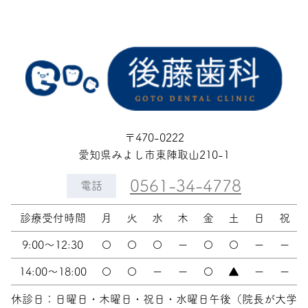
〒470-0222
愛知県みよし市東陣取山210-1
0561-34-4778
電話
診療受付時間
月
火
水
木
金
土
日
祝
9:00〜12:30
〇
〇
〇
ー
〇
〇
ー
ー
14:00〜18:00
〇
〇
ー
ー
〇
▲
ー
ー
休診日：日曜日・木曜日・祝日・水曜日午後（院長が大学