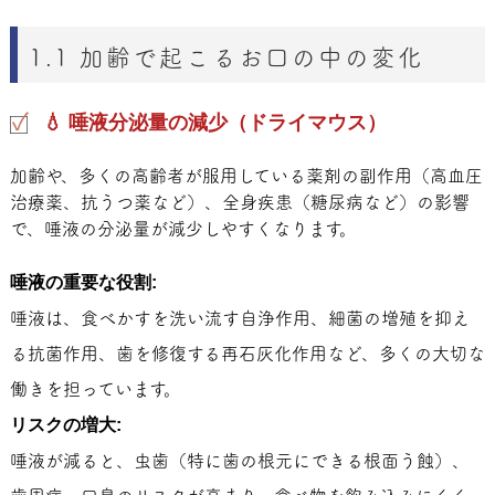
1.1 加齢で起こるお口の中の変化
💧 唾液分泌量の減少（ドライマウス）
加齢や、多くの高齢者が服用している薬剤の副作用（高血圧
治療薬、抗うつ薬など）、全身疾患（糖尿病など）の影響
で、唾液の分泌量が減少しやすくなります。
唾液の重要な役割:
唾液は、食べかすを洗い流す自浄作用、細菌の増殖を抑え
る抗菌作用、歯を修復する再石灰化作用など、多くの大切な
働きを担っています。
リスクの増大:
唾液が減ると、虫歯（特に歯の根元にできる根面う蝕）、