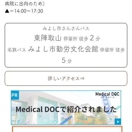
病院に出向のため）
▲＝14:00〜17:30
みよし市さんさんバス
東陣取山
2
停留所 徒歩
分
みよし市勤労文化会館
名鉄バス
停留所 徒歩
5
分
詳しいアクセス⇒