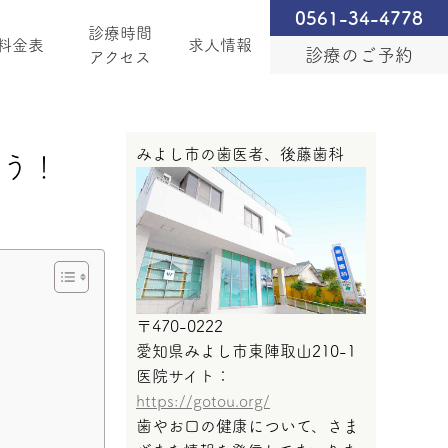
0561-34-4778
診療時間
料金表
求人情報
診療のご予約
アクセス
みよし市の歯医者、後藤歯科
よう！
〒470-0222
愛知県みよし市東陣取山210-1
医院サイト：
https://gotou.org/
歯やお口の健康について、さま