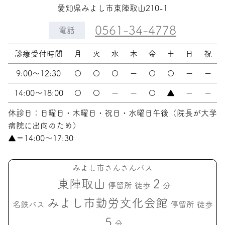
愛知県みよし市東陣取山210-1
0561-34-4778
電話
診療受付時間
月
火
水
木
金
土
日
祝
9:00〜12:30
〇
〇
〇
ー
〇
〇
ー
ー
14:00〜18:00
〇
〇
ー
ー
〇
▲
ー
ー
休診日：日曜日・木曜日・祝日・水曜日午後（院長が大学
病院に出向のため）
▲＝14:00〜17:30
みよし市さんさんバス
東陣取山
2
停留所 徒歩
分
みよし市勤労文化会館
名鉄バス
停留所 徒歩
5
分