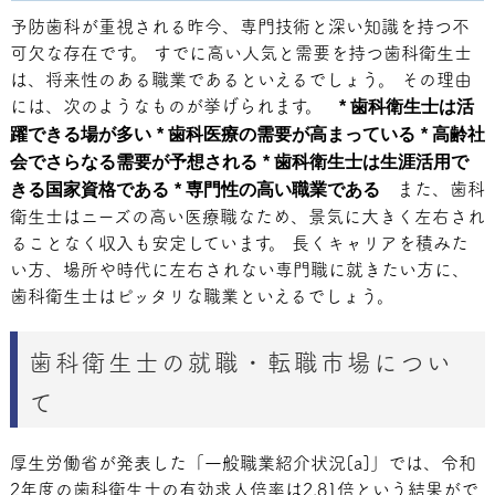
予防歯科が重視される昨今、専門技術と深い知識を持つ不
可欠な存在です。 すでに高い人気と需要を持つ歯科衛生士
は、将来性のある職業であるといえるでしょう。 その理由
には、次のようなものが挙げられます。
* 歯科衛生士は活
躍できる場が多い
* 歯科医療の需要が高まっている
* 高齢社
会でさらなる需要が予想される
* 歯科衛生士は生涯活用で
きる国家資格である
* 専門性の高い職業である
また、歯科
衛生士はニーズの高い医療職なため、景気に大きく左右され
ることなく収入も安定しています。 長くキャリアを積みた
い方、場所や時代に左右されない専門職に就きたい方に、
歯科衛生士はピッタリな職業といえるでしょう。
歯科衛生士の就職・転職市場につい
て
厚生労働省が発表した「一般職業紹介状況[a]」では、令和
2年度の歯科衛生士の有効求人倍率は2.81倍という結果がで