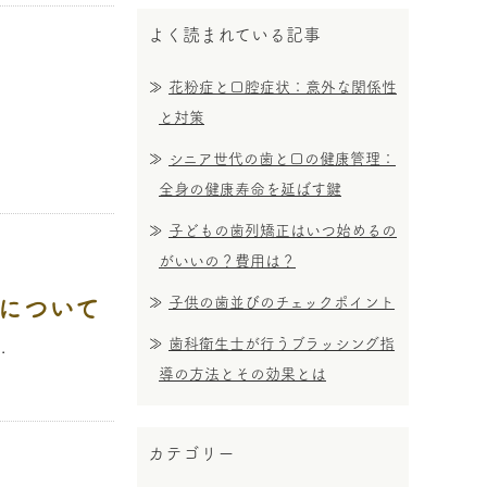
よく読まれている記事
花粉症と口腔症状：意外な関係性
と対策
シニア世代の歯と口の健康管理：
全身の健康寿命を延ばす鍵
子どもの歯列矯正はいつ始めるの
がいいの？費用は？
について
子供の歯並びのチェックポイント
歯科衛生士が行うブラッシング指
.
導の方法とその効果とは
カテゴリー