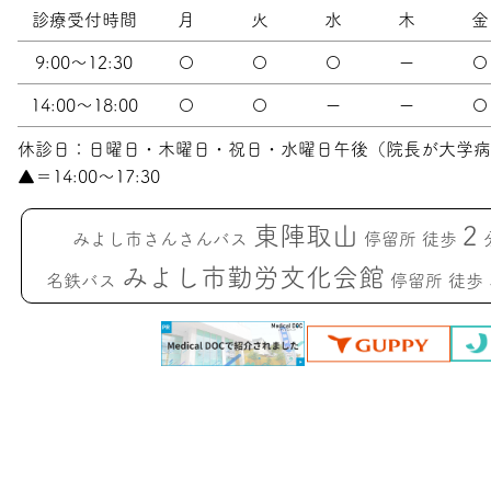
診療受付時間
月
火
水
木
金
9:00〜12:30
〇
〇
〇
ー
〇
14:00〜18:00
〇
〇
ー
ー
〇
休診日：日曜日・木曜日・祝日・水曜日午後（院長が大学病
▲＝14:00〜17:30
東陣取山
2
みよし市さんさんバス
停留所 徒歩
みよし市勤労文化会館
名鉄バス
停留所 徒歩