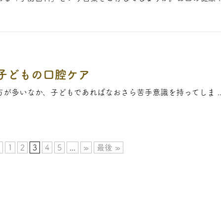
子どもの口腔ケア
が多いなか、子どもであればなおさら苦手意識を持ってしま ..
1
2
3
4
5
...
»
最後 »