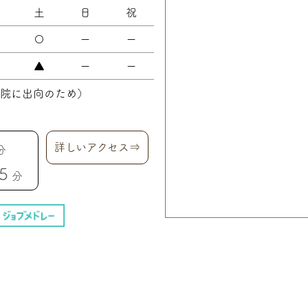
土
日
祝
〇
ー
ー
▲
ー
ー
院に出向のため）
詳しいアクセス⇒
分
5
分