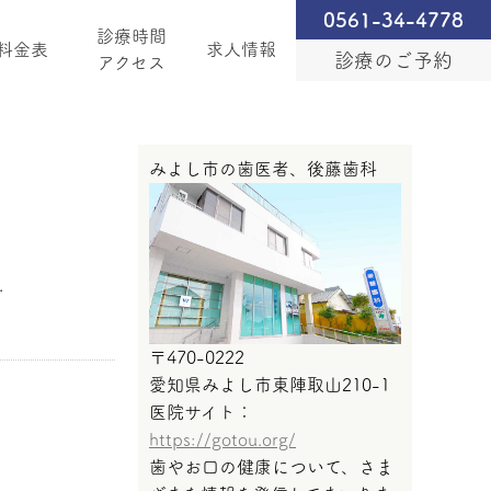
0561-34-4778
診療時間
料金表
求人情報
診療のご予約
アクセス
みよし市の歯医者、後藤歯科
.
〒470-0222
愛知県みよし市東陣取山210-1
医院サイト：
https://gotou.org/
歯やお口の健康について、さま