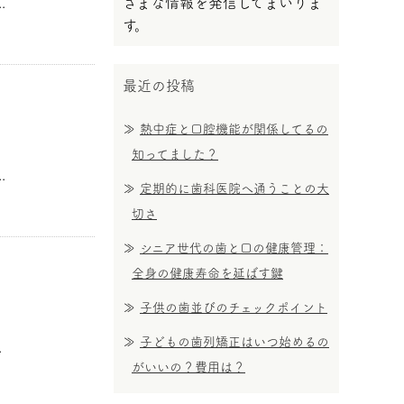
.
ざまな情報を発信してまいりま
す。
最近の投稿
熱中症と口腔機能が関係してるの
知ってました？
.
定期的に歯科医院へ通うことの大
切さ
シニア世代の歯と口の健康管理：
全身の健康寿命を延ばす鍵
子供の歯並びのチェックポイント
子どもの歯列矯正はいつ始めるの
.
がいいの？費用は？