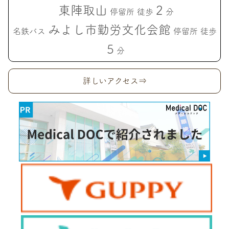
東陣取山
2
停留所 徒歩
分
みよし市勤労文化会館
名鉄バス
停留所 徒歩
5
分
詳しいアクセス⇒