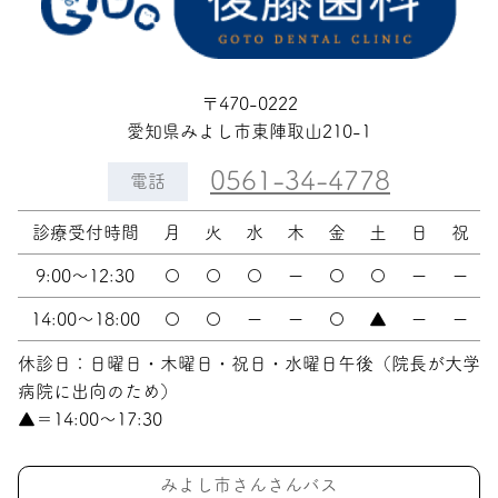
〒470-0222
愛知県みよし市東陣取山210-1
0561-34-4778
電話
診療受付時間
月
火
水
木
金
土
日
祝
9:00〜12:30
〇
〇
〇
ー
〇
〇
ー
ー
14:00〜18:00
〇
〇
ー
ー
〇
▲
ー
ー
休診日：日曜日・木曜日・祝日・水曜日午後（院長が大学
病院に出向のため）
▲＝14:00〜17:30
みよし市さんさんバス