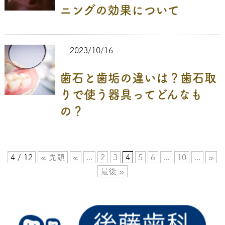
ニングの効果について
2023/10/16
歯石と歯垢の違いは？歯石取
りで使う器具ってどんなも
の？
4 / 12
« 先頭
«
...
2
3
4
5
6
...
10
...
»
最後 »