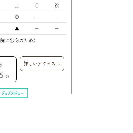
土
日
祝
〇
ー
ー
▲
ー
ー
院に出向のため）
詳しいアクセス⇒
分
5
分