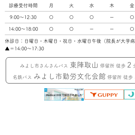
診療受付時間
月
火
水
木
金
9:00〜12:30
〇
〇
〇
ー
〇
14:00〜18:00
〇
〇
ー
ー
〇
休診日：日曜日・木曜日・祝日・水曜日午後（院長が大学病
▲＝14:00〜17:30
東陣取山
2
みよし市さんさんバス
停留所 徒歩
みよし市勤労文化会館
名鉄バス
停留所 徒歩